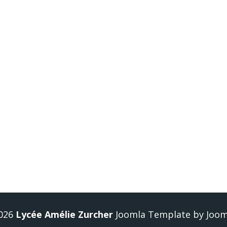
erminale, la possibilité de suivre un enseignement supplémenta
re-Géographie)
026
Lycée Amélie Zurcher
Joomla Template
by
Joo